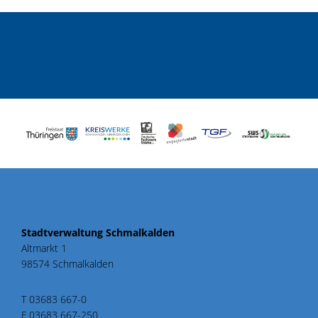
Stadtverwaltung Schmalkalden
Altmarkt 1
98574 Schmalkalden
T 03683 667-0
F 03683 667-250