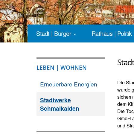
Stadt | Bürger
Rathaus | Politik
Stad
LEBEN | WOHNEN
Die Sta
Erneuerbare Energien
wurde g
sichern
Stadtwerke
dem Kli
Schmalkalden
Die Toc
GmbH ar
und Str