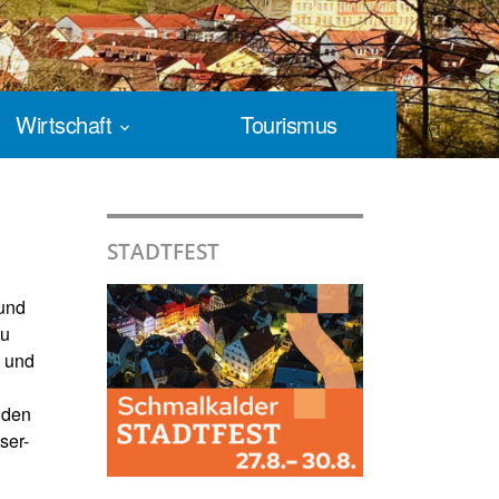
Wirtschaft
Tourismus
STADTFEST
 und
zu
g und
lden
ser-