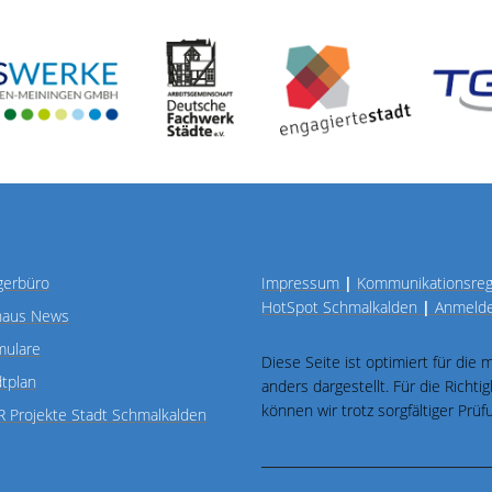
gerbüro
Impressum
|
Kommunikationsre
HotSpot Schmalkalden
|
Anmeld
haus News
mulare
Diese Seite ist optimiert für die
dtplan
anders dargestellt. Für die Richt
können wir trotz sorgfältiger Pr
R Projekte Stadt Schmalkalden