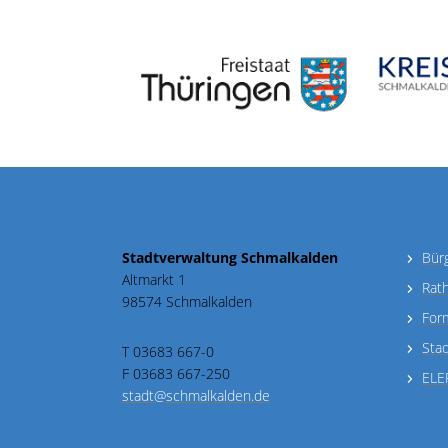
Stadtverwaltung Schmalkalden
Bür
Altmarkt 1
Rat
98574 Schmalkalden
For
Sta
T 03683 667-0
F 03683 667-250
ELE
stadt@schmalkalden.de