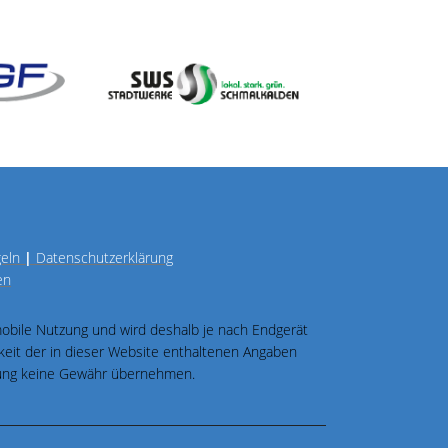
geln
|
Datenschutzerklärung
en
 mobile Nutzung und wird deshalb je nach Endgerät
igkeit der in dieser Website enthaltenen Angaben
üfung keine Gewähr übernehmen.