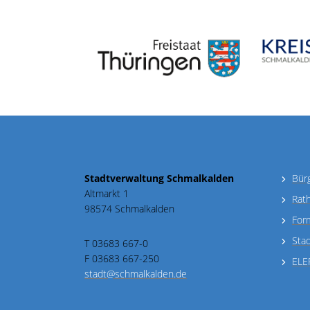
Stadtverwaltung Schmalkalden
Bür
Altmarkt 1
Rat
98574 Schmalkalden
For
Sta
T 03683 667-0
F 03683 667-250
ELE
stadt@schmalkalden.de