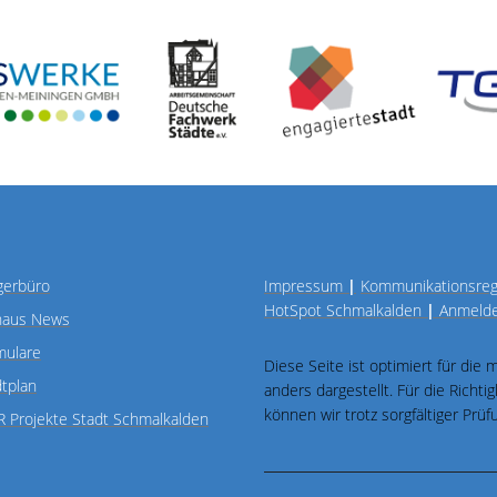
gerbüro
Impressum
|
Kommunikationsre
HotSpot Schmalkalden
|
Anmeld
haus News
mulare
Diese Seite ist optimiert für die
dtplan
anders dargestellt. Für die Richt
können wir trotz sorgfältiger Pr
R Projekte Stadt Schmalkalden