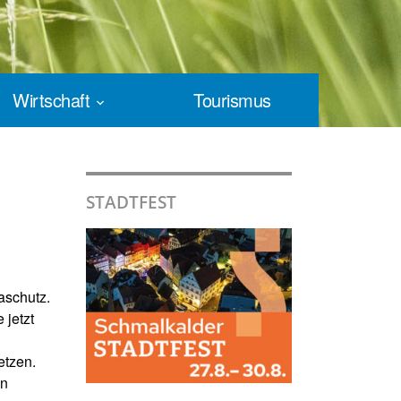
Wirtschaft
Tourismus
STADTFEST
aschutz.
 jetzt
etzen.
en