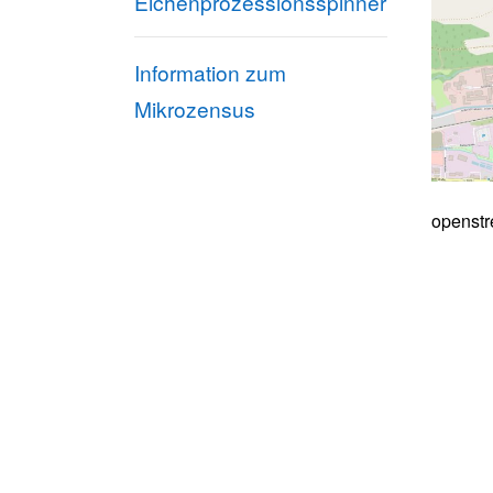
Eichenprozessionsspinner
Information zum
Mikrozensus
openstr