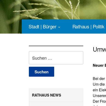
Stadt | Bürger
Rathaus | Politik
Umwe
Suchen
nach:
Neuer 
Bei der
Um die 
ein Ele
RATHAUS NEWS
Unserer
Der Fro