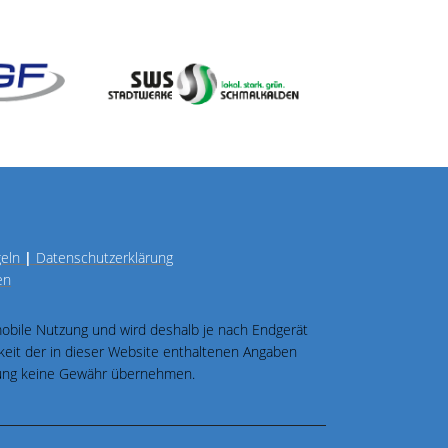
geln
|
Datenschutzerklärung
en
 mobile Nutzung und wird deshalb je nach Endgerät
igkeit der in dieser Website enthaltenen Angaben
üfung keine Gewähr übernehmen.