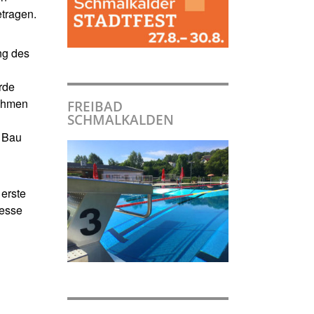
etragen.
ng des
rde
nahmen
FREIBAD
SCHMALKALDEN
d
r Bau
 erste
resse