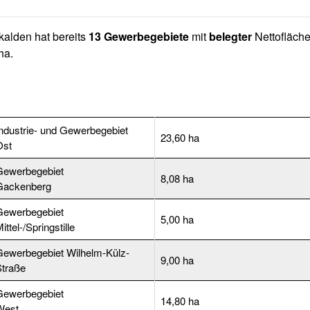
alden hat bereits
13 Gewerbegebiete
mit
belegter
Nettofläch
ha.
ndustrie- und Gewerbegebiet
23,60 ha
Ost
Gewerbegebiet
8,08 ha
Gackenberg
Gewerbegebiet
5,00 ha
Mittel-/Springstille
ewerbegebiet Wilhelm-Külz-
9,00 ha
Straße
Gewerbegebiet
14,80 ha
West