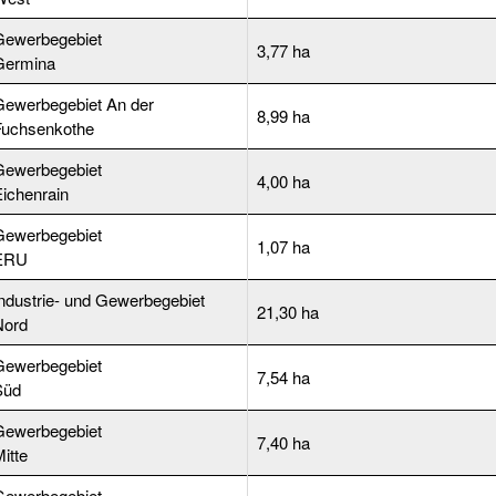
Gewerbegebiet
3,77 ha
Germina
ewerbegebiet An der
8,99 ha
Fuchsenkothe
Gewerbegebiet
4,00 ha
Eichenrain
Gewerbegebiet
1,07 ha
ERU
ndustrie- und Gewerbegebiet
21,30 ha
Nord
Gewerbegebiet
7,54 ha
Süd
Gewerbegebiet
7,40 ha
Mitte
Gewerbegebiet