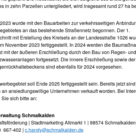
s in zehn Parzellen untergliedert, wird insgesamt rund 27 ha b
 2023 wurde mit den Bauarbeiten zur verkehrsseitigen Anbindu
gebietes an das bestehende Straßennetz begonnen. Der 1.
hnitt mit Erstellung des Kreisels an der Landesstraße 1026 wu
 im November 2023 fertiggestellt. In 2024 werden die Baumaß
t mit der äußeren Erschließung durch den Bau von Regen- un
wasseranlagen fortgesetzt. Die innere Erschließung sowie de
enrückhaltebeckens sind ebenfalls für 2024 vorgesehen.
rbegebiet soll Ende 2025 fertiggestellt sein. Bereits jetzt sind
 an ansiedlungswillige Unternehmen verkauft worden. Bei Inte
Sie sich bitte an:
erwaltung Schmalkalden
aftsförderung | Stadtmarketing Altmarkt 1 | 98574 Schmalkalden
3 667-402 |
c.handy@schmalkalden.de