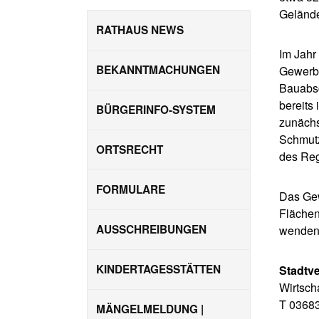
Gelände
RATHAUS NEWS
Im Jahr
BEKANNTMACHUNGEN
Gewerbe
Bauabsc
bereits
BÜRGERINFO-SYSTEM
zunächs
Schmutz
ORTSRECHT
des Reg
FORMULARE
Das Gewe
Flächen
AUSSCHREIBUNGEN
wenden 
KINDERTAGESSTÄTTEN
Stadtv
Wirtsch
T 0368
MÄNGELMELDUNG |