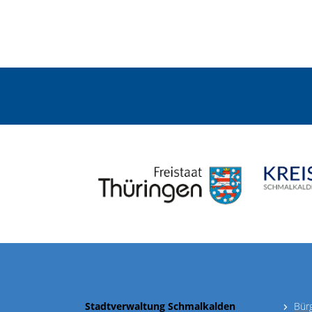
Stadtverwaltung Schmalkalden
Bür