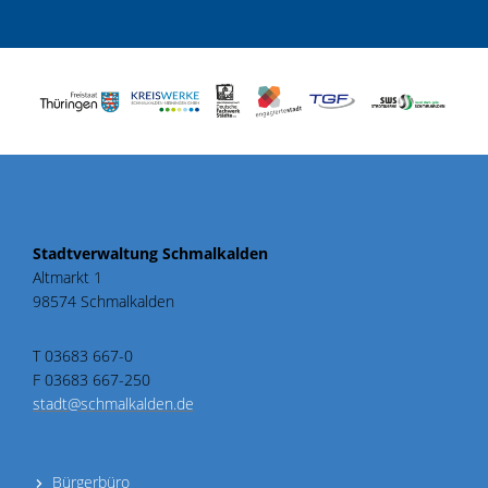
Stadtverwaltung Schmalkalden
Altmarkt 1
98574 Schmalkalden
T 03683 667-0
F 03683 667-250
stadt@schmalkalden.de
Bürgerbüro