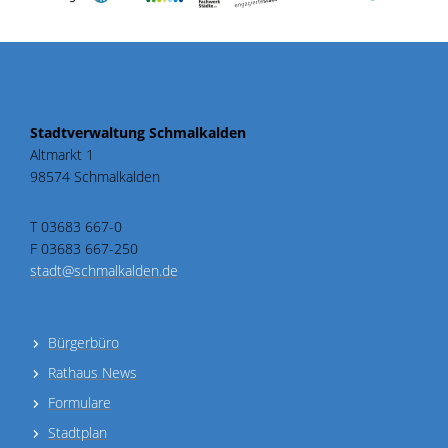
Stadtverwaltung Schmalkalden
Altmarkt 1
98574 Schmalkalden
T 03683 667-0
F 03683 667-250
stadt@schmalkalden.de
Bürgerbüro
Rathaus News
Formulare
Stadtplan