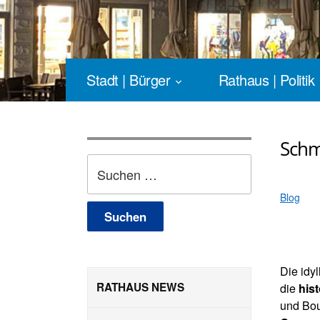
Stadt | Bürger
Rathaus | Politik
Schm
Suchen
nach:
Blog
Die idyl
RATHAUS NEWS
die
hist
und Bou