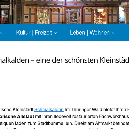
Kultur | Freizeit
Leben | Wohnen
alkalden – eine der schönsten Kleinstä
lische Kleinstadt
Schmalkalden
im Thüringer Wald bietet ihren
orische Altstadt
mit ihren liebevoll restaurierten Fachwerkhäu
tiquen laden zum Stadtbummel ein. Direkt am Altmarkt befindet