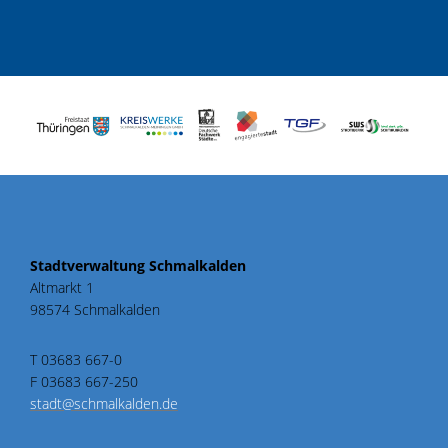
Stadtverwaltung Schmalkalden
Altmarkt 1
98574 Schmalkalden
T 03683 667-0
F 03683 667-250
stadt@schmalkalden.de