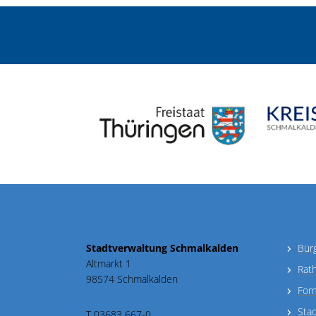
Stadtverwaltung Schmalkalden
Bür
Altmarkt 1
Rat
98574 Schmalkalden
For
Sta
T 03683 667-0