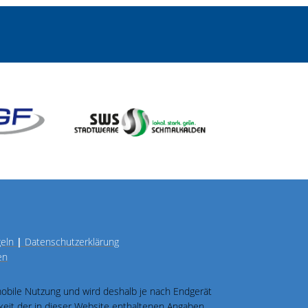
geln
|
Datenschutzerklärung
en
 mobile Nutzung und wird deshalb je nach Endgerät
igkeit der in dieser Website enthaltenen Angaben