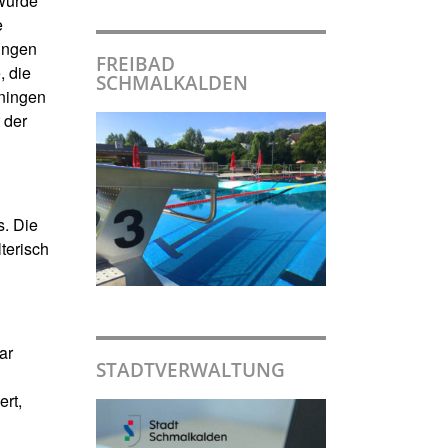
wurde
e
ringen
FREIBAD
, die
SCHMALKALDEN
ningen
 der
s. Die
terisch
ar
STADTVERWALTUNG
rt,