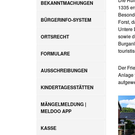
Die Rui
BEKANNTMACHUNGEN
1335 er
Besonde
BÜRGERINFO-SYSTEM
Forst, 
Untere 
sowie d
ORTSRECHT
Burganl
tourist
FORMULARE
Der Fri
AUSSCHREIBUNGEN
Anlage 
aufgewe
KINDERTAGESSTÄTTEN
MÄNGELMELDUNG |
MELDOO APP
KASSE