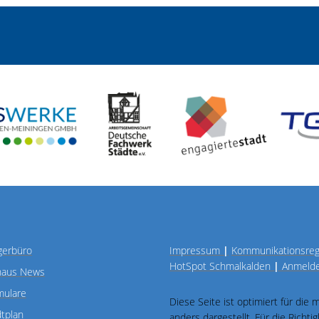
gerbüro
Impressum
|
Kommunikationsre
HotSpot Schmalkalden
|
Anmeld
haus News
mulare
Diese Seite ist optimiert für die
dtplan
anders dargestellt. Für die Richt