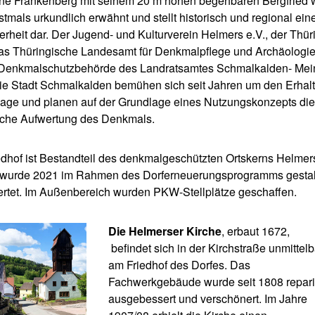
ne Frankenberg mit seinem 20 m hohen begehbaren Bergfried 
stmals urkundlich erwähnt und stellt historisch und regional ein
rheit dar. Der Jugend- und Kulturverein Helmers e.V., der Thü
das Thüringische Landesamt für Denkmalpflege und Archäologie
Denkmalschutzbehörde des Landratsamtes Schmalkalden- Mei
ie Stadt Schmalkalden bemühen sich seit Jahren um den Erhalt
age und planen auf der Grundlage eines Nutzungskonzepts die
ische Aufwertung des Denkmals.
edhof ist Bestandteil des denkmalgeschützten Ortskerns Helmer
wurde 2021 im Rahmen des Dorferneuerungsprogramms gestal
rtet. Im Außenbereich wurden PKW-Stellplätze geschaffen.
Die Helmerser Kirche
, erbaut 1672,
befindet sich in der Kirchstraße unmittelb
am Friedhof des Dorfes. Das
Fachwerkgebäude wurde seit 1808 reparie
ausgebessert und verschönert. Im Jahre