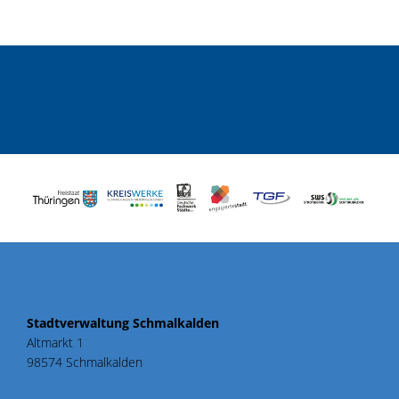
Stadtverwaltung Schmalkalden
Altmarkt 1
98574 Schmalkalden